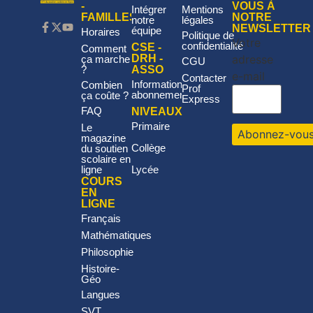
-
VOUS À
Intégrer
Mentions
FAMILLES
NOTRE
notre
légales
NEWSLETTER
équipe
Horaires
Politique de
Votre
confidentialité
CSE -
Comment
adresse
DRH -
ça marche
CGU
?
ASSO
e-mail
Contacter
Informations
Combien
Prof
abonnement
ça coûte ?
Express
FAQ
NIVEAUX
Primaire
Le
magazine
Collège
du soutien
scolaire en
ligne
Lycée
COURS
EN
LIGNE
Français
Mathématiques
Philosophie
Histoire-
Géo
Langues
SVT