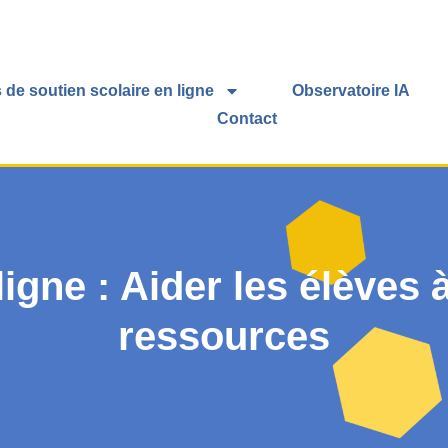
 de soutien scolaire en ligne
Observatoire IA
Contact
igne : Aider les élèves 
ressources