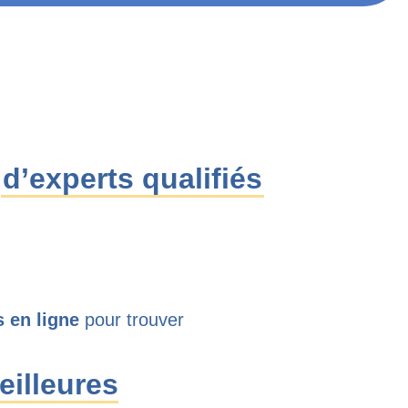
e
d’experts qualifiés
s en ligne
pour trouver
eilleures