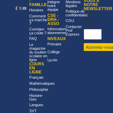
-
VOUS À
Intégrer
Mentions
FAMILLES
NOTRE
notre
légales
NEWSLETTER
équipe
Horaires
Politique de
Votre
confidentialité
CSE -
Comment
adresse
DRH -
ça marche
CGU
?
ASSO
e-mail
Contacter
Informations
Combien
Prof
abonnement
ça coûte ?
Express
FAQ
NIVEAUX
Primaire
Le
magazine
Collège
du soutien
scolaire en
ligne
Lycée
COURS
EN
LIGNE
Français
Mathématiques
Philosophie
Histoire-
Géo
Langues
SVT