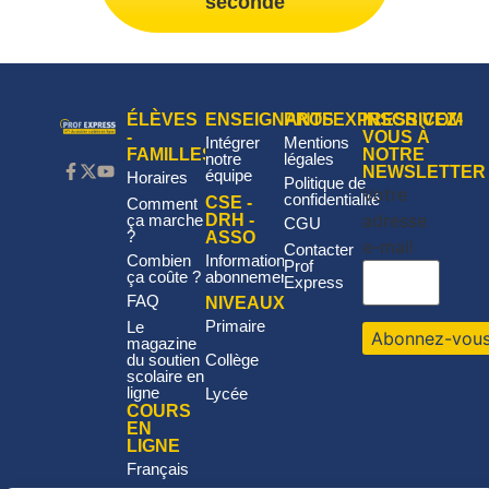
seconde
ÉLÈVES
ENSEIGNANTS
PROFEXPRESS.COM
INSCRIVEZ-
-
VOUS À
Intégrer
Mentions
FAMILLES
NOTRE
notre
légales
NEWSLETTER
équipe
Horaires
Politique de
Votre
confidentialité
CSE -
Comment
adresse
DRH -
ça marche
CGU
?
ASSO
e-mail
Contacter
Informations
Combien
Prof
abonnement
ça coûte ?
Express
FAQ
NIVEAUX
Primaire
Le
magazine
Collège
du soutien
scolaire en
ligne
Lycée
COURS
EN
LIGNE
Français