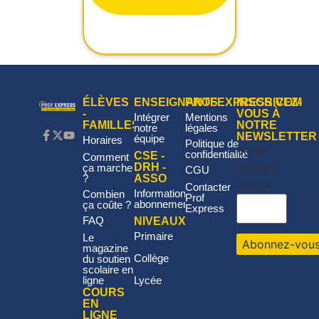
ÉLÈVES
ENSEIGNANTS
PROFEXPRESS.COM
INSCRIVEZ-
-
VOUS À
Intégrer
Mentions
FAMILLES
NOTRE
notre
légales
NEWSLETTER
équipe
Horaires
Politique de
Votre
confidentialité
CSE -
Comment
adresse
DRH -
ça marche
CGU
?
ASSO
e-mail
Contacter
Informations
Combien
Prof
abonnement
ça coûte ?
Express
FAQ
NIVEAUX
Primaire
Le
magazine
Collège
du soutien
scolaire en
ligne
Lycée
COURS
EN
LIGNE