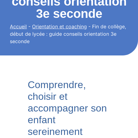
conseils orientation
3e seconde
Accueil
-
Orientation et coaching
-
Fin de collège,
début de lycée : guide conseils orientation 3e
seconde
Comprendre,
choisir et
accompagner son
enfant
sereinement