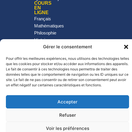
COURS
EN
LIGNE
Français
Mathématiques
Philosophie
Histoire-
Géo
Gérer le consentement
Langues
SVT
Pour offrir les meilleures expériences, nous utilisons des technologies telles
que les cookies pour stocker et/ou accéder aux informations des appareils.
Physique -
Le fait de consentir à ces technologies nous permettra de traiter des
Chimie
données telles que le comportement de navigation ou les ID uniques sur ce
site. Le fait de ne pas consentir ou de retirer son consentement peut avoir
un effet négatif sur certaines caractéristiques et fonctions.
©Prof Express 2026
Observatoire de l’IA : Plongez au cœur de
Accepter
l’Intelligence Artificielle pour l’Éducation
Refuser
Découvrir
Voir les préférences