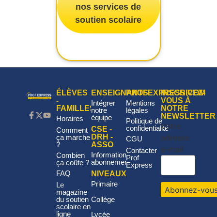
nos services de
soutien scolaire
ÉLÈVES
ENSEIGNANTS
PROFEXPRESS.COM
INSCRIVEZ-
-
VOUS À
Intégrer
Mentions
FAMILLES
NOTRE
notre
légales
NEWSLETTER
équipe
Horaires
Politique de
Votre
confidentialité
CSE -
Comment
adresse
DRH -
ça marche
CGU
?
ASSO
e-mail
Contacter
Informations
Combien
Prof
abonnement
ça coûte ?
Express
FAQ
NIVEAUX
Primaire
Le
magazine
Collège
du soutien
scolaire en
ligne
Lycée