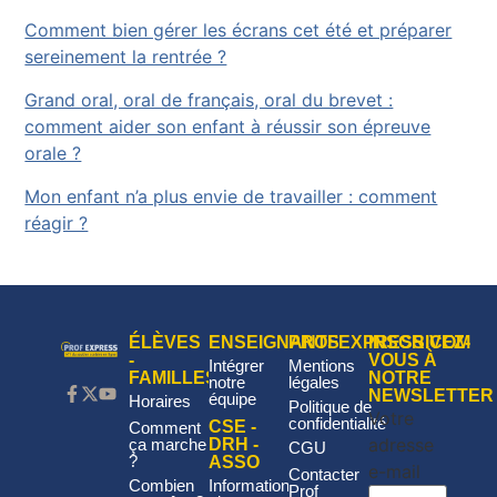
Comment bien gérer les écrans cet été et préparer
sereinement la rentrée ?
Grand oral, oral de français, oral du brevet :
comment aider son enfant à réussir son épreuve
orale ?
Mon enfant n’a plus envie de travailler : comment
réagir ?
ÉLÈVES
ENSEIGNANTS
PROFEXPRESS.COM
INSCRIVEZ-
-
VOUS À
Intégrer
Mentions
FAMILLES
NOTRE
notre
légales
NEWSLETTER
équipe
Horaires
Politique de
Votre
confidentialité
CSE -
Comment
adresse
DRH -
ça marche
CGU
?
ASSO
e-mail
Contacter
Informations
Combien
Prof