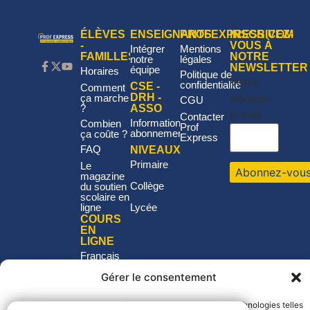
ÉLÈVES
ENSEIGNANTS
PROFEXPRESS.COM
INSCRIVEZ-
-
VOUS À
Intégrer
Mentions
FAMILLES
NOTRE
notre
légales
NEWSLETTER
équipe
Horaires
Politique de
Votre
confidentialité
CSE -
Comment
adresse
DRH -
ça marche
CGU
?
ASSO
e-mail
Contacter
Informations
Combien
Prof
abonnement
ça coûte ?
Express
FAQ
NIVEAUX
Primaire
Le
magazine
Collège
du soutien
scolaire en
ligne
Lycée
COURS
EN
LIGNE
Français
Mathématiques
Gérer le consentement
Philosophie
Histoire-
Pour offrir les meilleures expériences, nous utilisons des technologies telles