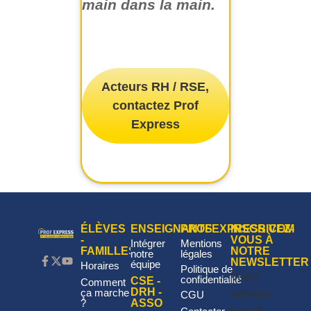
main dans la main.
Acteurs RH / RSE,
contactez Prof
Express
ÉLÈVES
ENSEIGNANTS
PROFEXPRESS.COM
INSCRIVEZ-
-
VOUS À
Intégrer
Mentions
FAMILLES
NOTRE
notre
légales
NEWSLETTER
équipe
Horaires
Politique de
Votre
confidentialité
CSE -
Comment
adresse
DRH -
ça marche
CGU
?
ASSO
e-mail