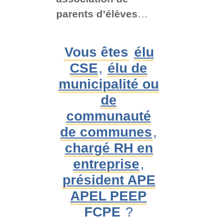
parents d’élèves
…
Vous êtes
élu
CSE
,
élu de
municipalité ou
de
communauté
de communes
,
chargé RH en
entreprise
,
président APE
APEL PEEP
FCPE
?