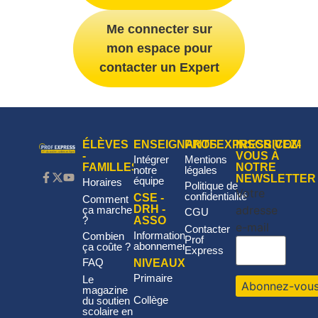
Me connecter sur
mon espace pour
contacter un Expert
ÉLÈVES
ENSEIGNANTS
PROFEXPRESS.COM
INSCRIVEZ-
-
VOUS À
Intégrer
Mentions
FAMILLES
NOTRE
notre
légales
NEWSLETTER
équipe
Horaires
Politique de
Votre
confidentialité
CSE -
Comment
adresse
DRH -
ça marche
CGU
?
ASSO
e-mail
Contacter
Informations
Combien
Prof
abonnement
ça coûte ?
Express
FAQ
NIVEAUX
Primaire
Le
magazine
Collège
du soutien
scolaire en