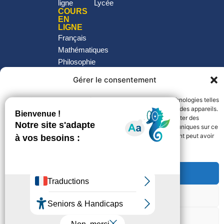
ligne
Lycée
COURS
EN
LIGNE
Français
Mathématiques
Philosophie
Histoire-
Gérer le consentement
Géo
Langues
Pour offrir les meilleures expériences, nous utilisons des technologies telles
SVT
que les cookies pour stocker et/ou accéder aux informations des appareils.
Physique -
Le fait de consentir à ces technologies nous permettra de traiter des
Chimie
données telles que le comportement de navigation ou les ID uniques sur ce
site. Le fait de ne pas consentir ou de retirer son consentement peut avoir
un effet négatif sur certaines caractéristiques et fonctions.
©Prof Express 2026
Accepter
Observatoire de l’IA : Plongez au cœur de
l’Intelligence Artificielle pour l’Éducation
Refuser
Découvrir
Voir les préférences