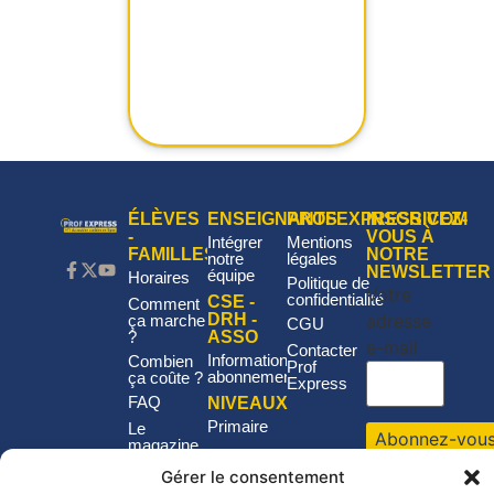
ÉLÈVES
ENSEIGNANTS
PROFEXPRESS.COM
INSCRIVEZ-
-
VOUS À
Intégrer
Mentions
FAMILLES
NOTRE
notre
légales
NEWSLETTER
équipe
Horaires
Politique de
Votre
confidentialité
CSE -
Comment
adresse
DRH -
ça marche
CGU
?
ASSO
e-mail
Contacter
Informations
Combien
Prof
abonnement
ça coûte ?
Express
FAQ
NIVEAUX
Primaire
Le
magazine
Collège
du soutien
Gérer le consentement
scolaire en