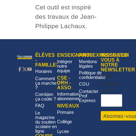
Cet outil est inspiré
des travaux de Jean-
Philippe Lachaux.
ÉLÈVES
ENSEIGNANTS
PROFEXPRESS.COM
INSCRIVEZ-
-
VOUS À
Intégrer
Mentions
FAMILLES
NOTRE
notre
légales
NEWSLETTER
équipe
Horaires
Politique de
Votre
confidentialité
CSE -
Comment
adresse
DRH -
ça marche
CGU
?
ASSO
e-mail
Contacter
Informations
Combien
Prof
abonnement
ça coûte ?
Express
FAQ
NIVEAUX
Primaire
Le
magazine
Collège
du soutien
scolaire en
ligne
Lycée