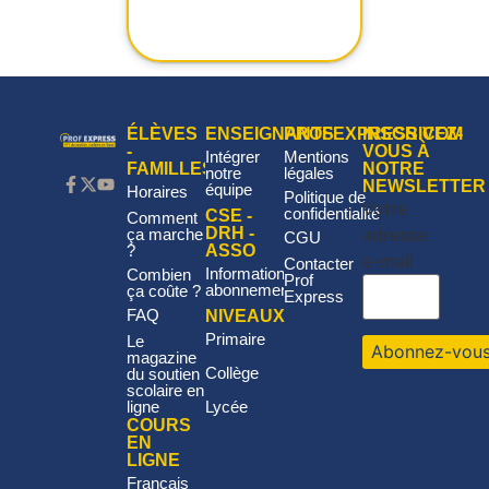
ÉLÈVES
ENSEIGNANTS
PROFEXPRESS.COM
INSCRIVEZ-
-
VOUS À
Intégrer
Mentions
FAMILLES
NOTRE
notre
légales
NEWSLETTER
équipe
Horaires
Politique de
Votre
confidentialité
CSE -
Comment
adresse
DRH -
ça marche
CGU
?
ASSO
e-mail
Contacter
Informations
Combien
Prof
abonnement
ça coûte ?
Express
FAQ
NIVEAUX
Primaire
Le
magazine
Collège
du soutien
scolaire en
ligne
Lycée
COURS
EN
LIGNE
Français