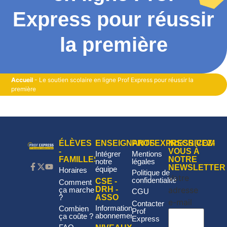
Express pour réussir
la première
Accueil
-
Le soutien scolaire en ligne Prof Express pour réussir la
première
ÉLÈVES
ENSEIGNANTS
PROFEXPRESS.COM
INSCRIVEZ-
-
VOUS À
Intégrer
Mentions
FAMILLES
NOTRE
notre
légales
NEWSLETTER
équipe
Horaires
Politique de
Votre
confidentialité
CSE -
Comment
adresse
DRH -
ça marche
CGU
?
ASSO
e-mail
Contacter
Informations
Combien
Prof
abonnement
ça coûte ?
Express