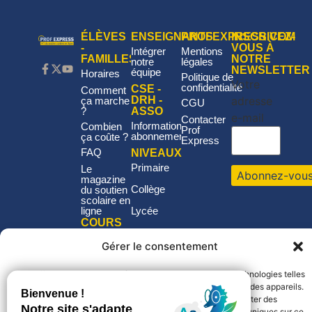
ÉLÈVES
ENSEIGNANTS
PROFEXPRESS.COM
INSCRIVEZ-
-
VOUS À
Intégrer
Mentions
FAMILLES
NOTRE
notre
légales
NEWSLETTER
équipe
Horaires
Politique de
Votre
confidentialité
CSE -
Comment
adresse
DRH -
ça marche
CGU
?
ASSO
e-mail
Contacter
Informations
Combien
Prof
abonnement
ça coûte ?
Express
FAQ
NIVEAUX
Primaire
Le
magazine
Collège
du soutien
scolaire en
ligne
Lycée
COURS
EN
LIGNE
Gérer le consentement
Français
Pour offrir les meilleures expériences, nous utilisons des technologies telles
Mathématiques
que les cookies pour stocker et/ou accéder aux informations des appareils.
Philosophie
Le fait de consentir à ces technologies nous permettra de traiter des
Histoire-
données telles que le comportement de navigation ou les ID uniques sur ce