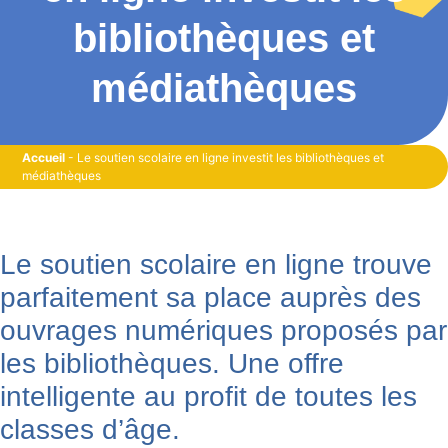
bibliothèques et
médiathèques
Accueil
-
Le soutien scolaire en ligne investit les bibliothèques et
médiathèques
Le soutien scolaire en ligne trouve
parfaitement sa place auprès des
ouvrages numériques proposés par
les bibliothèques. Une offre
intelligente au profit de toutes les
classes d’âge.