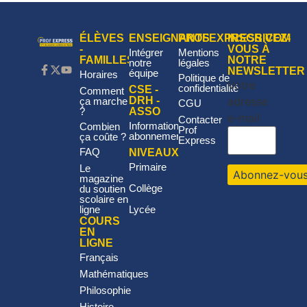
ÉLÈVES
ENSEIGNANTS
PROFEXPRESS.COM
INSCRIVEZ-
-
VOUS À
Intégrer
Mentions
FAMILLES
NOTRE
notre
légales
NEWSLETTER
équipe
Horaires
Politique de
Votre
confidentialité
CSE -
Comment
adresse
DRH -
ça marche
CGU
?
ASSO
e-mail
Contacter
Informations
Combien
Prof
abonnement
ça coûte ?
Express
FAQ
NIVEAUX
Primaire
Le
magazine
Collège
du soutien
scolaire en
ligne
Lycée
COURS
EN
LIGNE
Français
Mathématiques
Philosophie
Histoire-