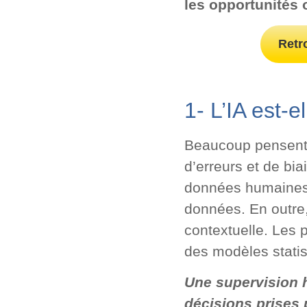
les opportunités of
Retr
1- L’IA est-el
Beaucoup pensent qu
d’erreurs et de bia
données humaines 
données. En outre
contextuelle. Les 
des modèles statis
Une supervision h
décisions prises p