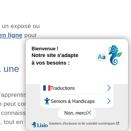
r un exposé ou
en ligne
pour
à une
d’apprentissage,
e peut constituer
es connaissances,
, tout en