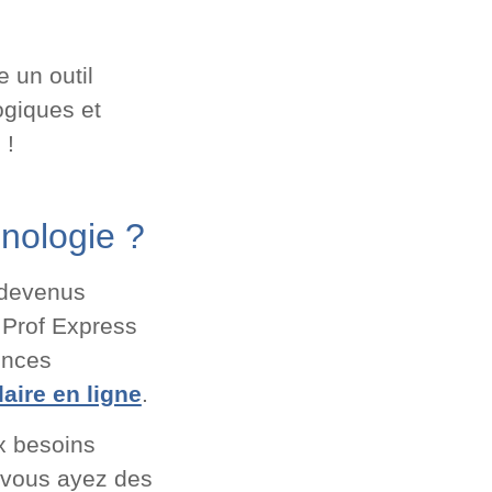
 un outil
giques et
 !
hnologie ?
 devenus
 Prof Express
iences
aire en ligne
.
x besoins
 vous ayez des