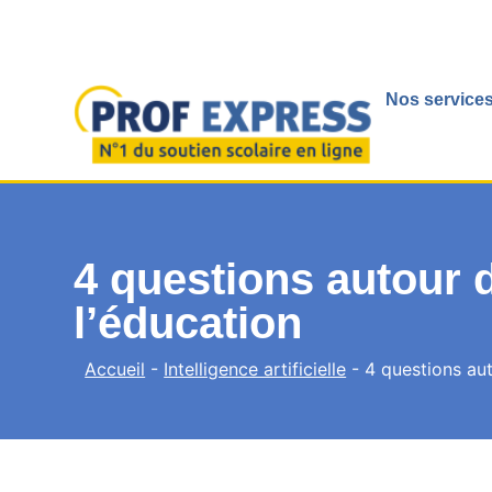
Nos services
4 questions autour de
l’éducation
Accueil
-
Intelligence artificielle
-
4 questions auto