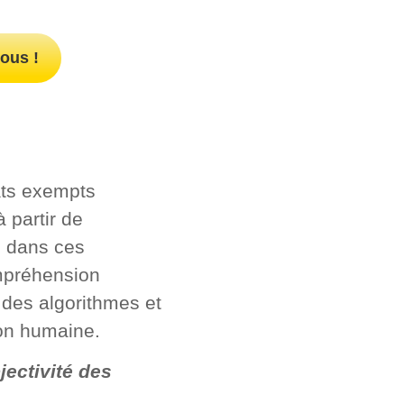
ous !
tats exempts
à partir de
s dans ces
mpréhension
 des algorithmes et
ion humaine.
jectivité des