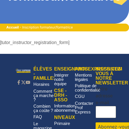
Accueil
-
Inscription formateur/formatrice
[tutor_instructor_registration_form]
ÉLÈVES
ENSEIGNANTS
PROFEXPRESS.COM
INSCRIVEZ-
-
VOUS À
Intégrer
Mentions
FAMILLES
NOTRE
notre
légales
NEWSLETTER
équipe
Horaires
Politique de
Votre
confidentialité
CSE -
Comment
adresse
DRH -
ça marche
CGU
?
ASSO
e-mail
Contacter
Informations
Combien
Prof
abonnement
ça coûte ?
Express
FAQ
NIVEAUX
Primaire
Le
magazine