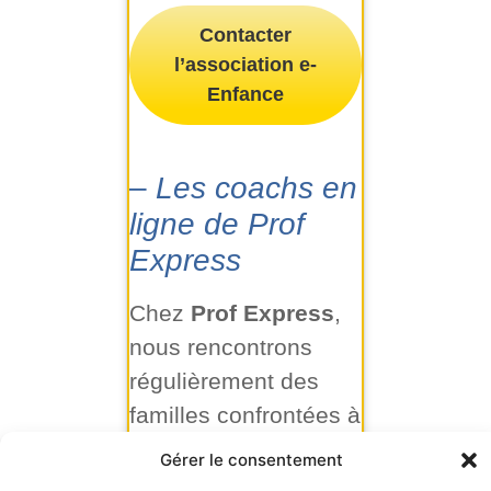
Contacter
l’association e-
Enfance
–
Les coachs en
ligne de Prof
Express
Chez
Prof Express
,
nous rencontrons
régulièrement des
familles confrontées à
des situations liées
Gérer le consentement
au harcèlement en