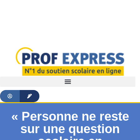
« Personne ne reste
sur une question