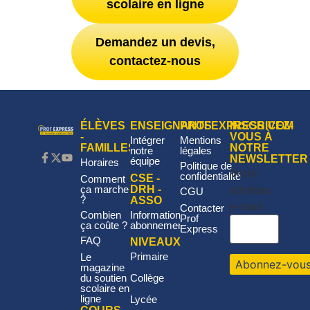
scolaire en ligne
Demandez un devis,
contactez-nous
ÉLÈVES
ENSEIGNANTS
PROFEXPRESS.COM
INSCRIVEZ-
-
VOUS À
Intégrer
Mentions
FAMILLES
NOTRE
notre
légales
NEWSLETTER
équipe
Horaires
Politique de
Votre
confidentialité
CSE -
Comment
adresse
DRH -
ça marche
CGU
?
ASSO
e-mail
Contacter
Informations
Combien
Prof
abonnement
ça coûte ?
Express
FAQ
NIVEAUX
Primaire
Le
magazine
Collège
du soutien
scolaire en
ligne
Lycée